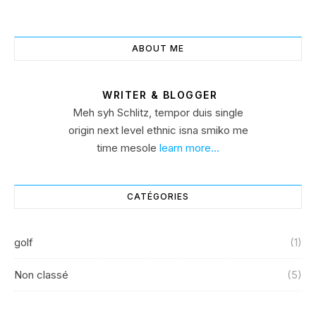
ABOUT ME
WRITER & BLOGGER
Meh syh Schlitz, tempor duis single
origin next level ethnic isna smiko me
time mesole
learn more…
CATÉGORIES
golf
(1)
Non classé
(5)