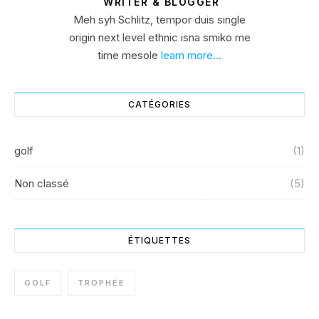
WRITER & BLOGGER
Meh syh Schlitz, tempor duis single
origin next level ethnic isna smiko me
time mesole
learn more…
CATÉGORIES
golf
(1)
Non classé
(5)
ÉTIQUETTES
GOLF
TROPHÉE