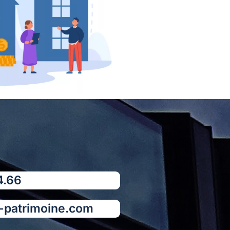
.66​
g-patrimoine.com