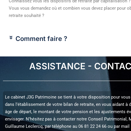
Connaissez vous les dispositifs de retraite par capitalisation ?
Vous vous demandez où et combien vous devez placer pour ob
retraite souhaité ?
Comment faire ?
ASSISTANCE - CONTA
Le cabinet J3G Patrimoine se tient à votre disposition pour vo
dans l’établissement de votre bilan de retraite, en vous aidant à 
âge de départ, le montant de votre pension et les ajustements é
envisager. N’hésitez pas à contacter notre Conseil Patrimonial,
Guillaume Leclercq, par téléphone au 06 81 22 24 66 ou par mail 