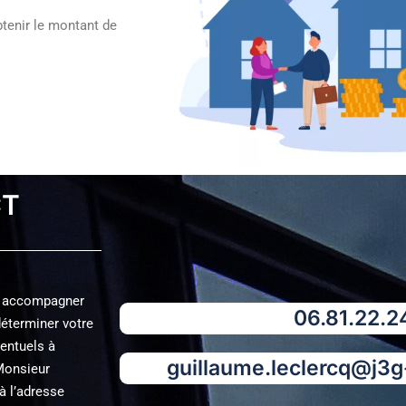
tenir le montant de
CT
us accompagner
06.81.22.24
déterminer votre
ventuels à
guillaume.leclercq@j3
 Monsieur
à l’adresse